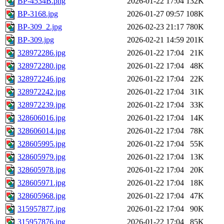
BP-4534B.png
2026-01-22 17:04
132K
BP-3168.jpg
2026-01-27 09:57
108K
BP-309_2.jpg
2026-02-23 21:17
780K
BP-309.jpg
2026-02-21 14:59
201K
328972286.jpg
2026-01-22 17:04
21K
328972280.jpg
2026-01-22 17:04
48K
328972246.jpg
2026-01-22 17:04
22K
328972242.jpg
2026-01-22 17:04
31K
328972239.jpg
2026-01-22 17:04
33K
328606016.jpg
2026-01-22 17:04
14K
328606014.jpg
2026-01-22 17:04
78K
328605995.jpg
2026-01-22 17:04
55K
328605979.jpg
2026-01-22 17:04
13K
328605978.jpg
2026-01-22 17:04
20K
328605971.jpg
2026-01-22 17:04
18K
328605968.jpg
2026-01-22 17:04
47K
315957877.jpg
2026-01-22 17:04
90K
315957876.jpg
2026-01-22 17:04
85K