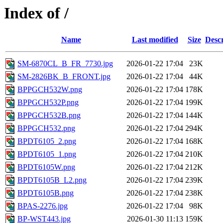
Index of /
Name
Last modified
Size
Descr
SM-6870CL_B_FR_7730.jpg
2026-01-22 17:04
23K
SM-2826BK_B_FRONT.jpg
2026-01-22 17:04
44K
BPPGCH532W.png
2026-01-22 17:04
178K
BPPGCH532P.png
2026-01-22 17:04
199K
BPPGCH532B.png
2026-01-22 17:04
144K
BPPGCH532.png
2026-01-22 17:04
294K
BPDT6105_2.png
2026-01-22 17:04
168K
BPDT6105_1.png
2026-01-22 17:04
210K
BPDT6105W.png
2026-01-22 17:04
212K
BPDT6105B_L2.png
2026-01-22 17:04
239K
BPDT6105B.png
2026-01-22 17:04
238K
BPAS-2276.jpg
2026-01-22 17:04
98K
BP-WST443.jpg
2026-01-30 11:13
159K