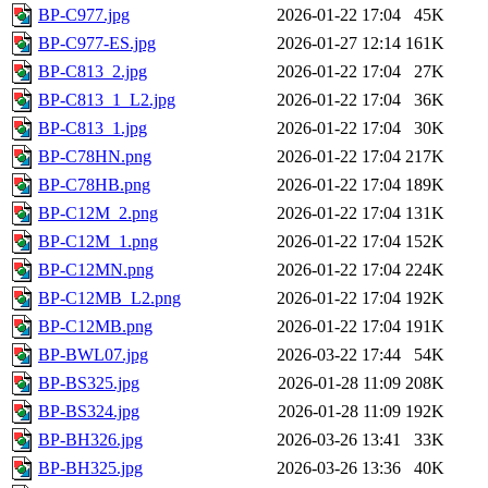
BP-C977.jpg
2026-01-22 17:04
45K
BP-C977-ES.jpg
2026-01-27 12:14
161K
BP-C813_2.jpg
2026-01-22 17:04
27K
BP-C813_1_L2.jpg
2026-01-22 17:04
36K
BP-C813_1.jpg
2026-01-22 17:04
30K
BP-C78HN.png
2026-01-22 17:04
217K
BP-C78HB.png
2026-01-22 17:04
189K
BP-C12M_2.png
2026-01-22 17:04
131K
BP-C12M_1.png
2026-01-22 17:04
152K
BP-C12MN.png
2026-01-22 17:04
224K
BP-C12MB_L2.png
2026-01-22 17:04
192K
BP-C12MB.png
2026-01-22 17:04
191K
BP-BWL07.jpg
2026-03-22 17:44
54K
BP-BS325.jpg
2026-01-28 11:09
208K
BP-BS324.jpg
2026-01-28 11:09
192K
BP-BH326.jpg
2026-03-26 13:41
33K
BP-BH325.jpg
2026-03-26 13:36
40K