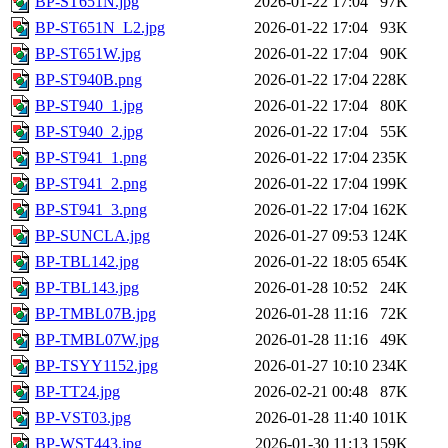
BP-ST651N.jpg
2026-01-22 17:04
97K
BP-ST651N_L2.jpg
2026-01-22 17:04
93K
BP-ST651W.jpg
2026-01-22 17:04
90K
BP-ST940B.png
2026-01-22 17:04
228K
BP-ST940_1.jpg
2026-01-22 17:04
80K
BP-ST940_2.jpg
2026-01-22 17:04
55K
BP-ST941_1.png
2026-01-22 17:04
235K
BP-ST941_2.png
2026-01-22 17:04
199K
BP-ST941_3.png
2026-01-22 17:04
162K
BP-SUNCLA.jpg
2026-01-27 09:53
124K
BP-TBL142.jpg
2026-01-22 18:05
654K
BP-TBL143.jpg
2026-01-28 10:52
24K
BP-TMBL07B.jpg
2026-01-28 11:16
72K
BP-TMBL07W.jpg
2026-01-28 11:16
49K
BP-TSYY1152.jpg
2026-01-27 10:10
234K
BP-TT24.jpg
2026-02-21 00:48
87K
BP-VST03.jpg
2026-01-28 11:40
101K
BP-WST443.jpg
2026-01-30 11:13
159K