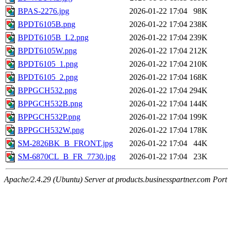
BPAS-2276.jpg
2026-01-22 17:04
98K
BPDT6105B.png
2026-01-22 17:04
238K
BPDT6105B_L2.png
2026-01-22 17:04
239K
BPDT6105W.png
2026-01-22 17:04
212K
BPDT6105_1.png
2026-01-22 17:04
210K
BPDT6105_2.png
2026-01-22 17:04
168K
BPPGCH532.png
2026-01-22 17:04
294K
BPPGCH532B.png
2026-01-22 17:04
144K
BPPGCH532P.png
2026-01-22 17:04
199K
BPPGCH532W.png
2026-01-22 17:04
178K
SM-2826BK_B_FRONT.jpg
2026-01-22 17:04
44K
SM-6870CL_B_FR_7730.jpg
2026-01-22 17:04
23K
Apache/2.4.29 (Ubuntu) Server at products.businesspartner.com Port